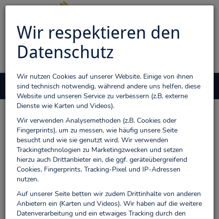
Wir respektieren den
Datenschutz
Wir nutzen Cookies auf unserer Website. Einige von ihnen
Menü
sind technisch notwendig, während andere uns helfen, diese
0
Website und unseren Service zu verbessern (z.B. externe
Dienste wie Karten und Videos).
Wir verwenden Analysemethoden (z.B. Cookies oder
Willkommen im Bendorfer
Fingerprints), um zu messen, wie häufig unsere Seite
Buchladen - Wir machen
besucht und wie sie genutzt wird. Wir verwenden
Trackingtechnologien zu Marketingzwecken und setzen
Bendorf lesenswert
hierzu auch Drittanbieter ein, die ggf. geräteübergreifend
Cookies, Fingerprints, Tracking-Pixel und IP-Adressen
Im Buchladen haben wir auf ca. 130 qm viel Platz, um Ihnen ein
nutzen.
allgemeines Sortiment an Büchern mit den Schwerpunkten
Auf unserer Seite betten wir zudem Drittinhalte von anderen
Belletristik und Kinder- und Jugendbuch anbieten zu können. Aber
Anbietern ein (Karten und Videos). Wir haben auf die weitere
auch wenn Sie einen Reiseführer suchen, einen Ratgeber brauchen,
Datenverarbeitung und ein etwaiges Tracking durch den
ein kleines Geschenkbuch wollen, werden Sie bei uns fündig.