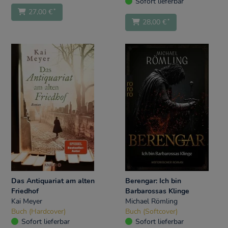
Sofort lieferbar
*
27,00 €
*
28,00 €
Das Antiquariat am alten
Berengar: Ich bin
Friedhof
Barbarossas Klinge
Kai Meyer
Michael Römling
Buch (Hardcover)
Buch (Softcover)
Sofort lieferbar
Sofort lieferbar