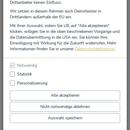
Drittanbieter keinen Einfluss.
Stöbern Sie in unserem Online-Shop und lassen Sie sich Ihre
Bestellung portofrei nach Hause oder für den nächsten Tag zur
Wir setzen in diesem Rahmen auch Dienstleister in
Abholung in unsere Buchhandlung liefern. Damit tun Sie auch
Drittländern außerhalb der EU ein.
noch etwas Gutes für die Umwelt. Denn die Ware wird in
Mit Ihrer Auswahl, indem Sie z.B. auf "Alle akzeptieren"
klimafreundlichen Mehrwegwannen über Nacht in unsere
klicken, willigen Sie in die oben beschriebenen Vorgänge und
Buchhandlung geliefert.
die Datenübermittlung in die USA ein. Sie können Ihre
Einwilligung mit Wirkung für die Zukunft widerrufen. Mehr
Wir wünschen Ihnen viel Spaß beim Stöbern!
Informationen finden Sie in unserer
Datenschutzerklärung.
Herzlich Willkommen
Notwendig
Statistik
Personalisierung
Montag–Freitag von 9.00–18.30 Uhr und Samstag von
9.00–16.00 Uhr
Alle akzeptieren
Nicht notwendige ablehnen
Rufen Sie uns gerne an: 02622-14851 oder schreiben
Sie uns eine WhatsApp (gleiche Nummer).
Auswahl speichern