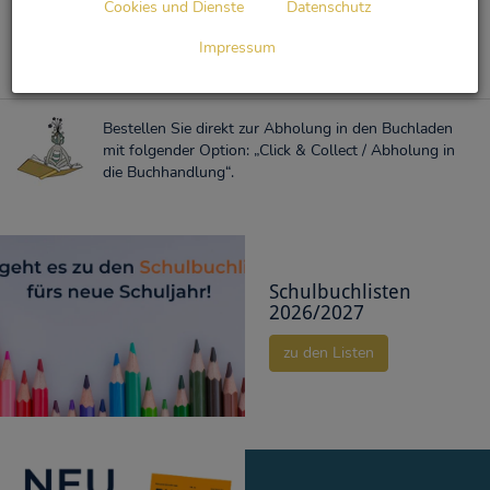
Cookies und Dienste
Datenschutz
Schreiben Sie uns eine Mail, indem Sie HIER klicken.
Impressum
Bestellen Sie direkt zur Abholung in den Buchladen
mit folgender Option: „Click & Collect / Abholung in
die Buchhandlung“.
Schulbuchlisten
2026/2027
zu den Listen