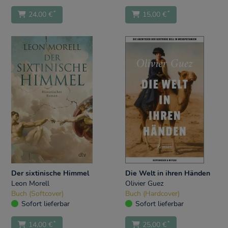
*
*
24,00 €
15,00 €
Der sixtinische Himmel
Die Welt in ihren Händen
Leon Morell
Olivier Guez
Buch (Softcover)
Buch (Hardcover)
Sofort lieferbar
Sofort lieferbar
*
*
14,00 €
25,00 €