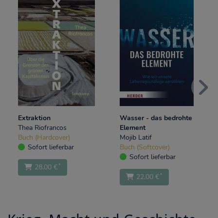
Extraktion
Wasser - das bedrohte
Thea Riofrancos
Element
Buch (Hardcover)
Mojib Latif
Sofort lieferbar
Buch (Softcover)
Sofort lieferbar
*
28,00 €
*
22,00 €